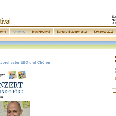
Eur
Hei
D-
ome
Aktuelles
Musikfestival
Euregio-Blasorchester
Konzerte 2019
lasorchester EBO und Chören