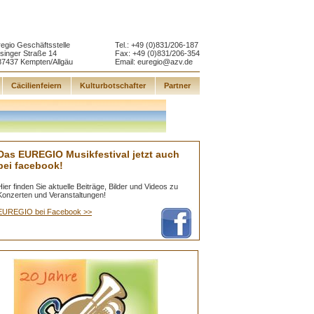
egio Geschäftsstelle
Tel.: +49 (0)831/206-187
singer Straße 14
Fax: +49 (0)831/206-354
87437 Kempten/Allgäu
Email:
euregio@azv.de
Cäcilienfeiern
Kulturbotschafter
Partner
Das EUREGIO Musikfestival jetzt auch
bei facebook!
Hier finden Sie aktuelle Beiträge, Bilder und Videos zu
Konzerten und Veranstaltungen!
EUREGIO bei Facebook >>